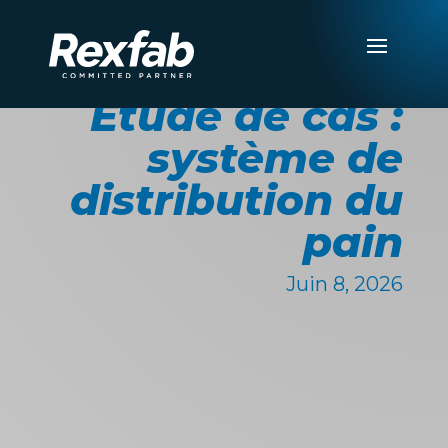
Étude de cas :
système de
distribution du
pain
Juin 8, 2026