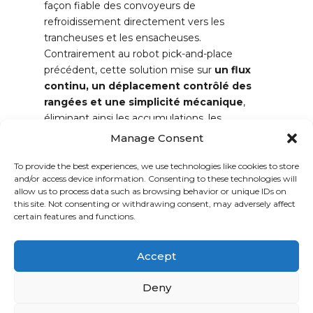
façon fiable des convoyeurs de
refroidissement directement vers les
trancheuses et les ensacheuses.
Contrairement au robot pick-and-place
précédent, cette solution mise sur
un flux
continu, un déplacement contrôlé des
rangées et une simplicité mécanique
,
éliminant ainsi les accumulations, les
problèmes de redémarrage et les défaillances
Manage Consent
en cascade.
To provide the best experiences, we use technologies like cookies to store
Le système
n’impose aucune restriction
and/or access device information. Consenting to these technologies will
allow us to process data such as browsing behavior or unique IDs on
fonctionnelle quant au type de pain, au
this site. Not consenting or withdrawing consent, may adversely affect
nombre de pains ou à la longueur des
certain features and functions.
pains
. Les seules véritables limites sont la
v
itesse de la ligne
et la capacité des
Accept
équipements en aval (trancheuse et
ensacheuse).
Deny