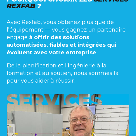
REXFAB
?
Avec Rexfab, vous obtenez plus que de
l’équipement — vous gagnez un partenaire
engagé
à offrir des solutions
automatisées, fiables et intégrées qui
évoluent avec votre entreprise
.
De la planification et l’ingénierie à la
formation et au soutien, nous sommes là
pour vous aider à réussir.