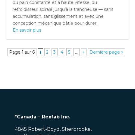
du pain constante et à haute vitesse, du
refroidisseur spiralé jusqu’à la trancheuse — sans
accumulation, sans glissement et avec une
conception mécanique bâtie pour durer.
En savoir plus
Page 1 sur 6
1
2
3
4
5
...
»
Dernière page »
*Canada – Rexfab Inc.
4845 Robert-Boyd, Sherbrooke,