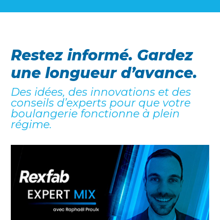
Restez informé. Gardez
une longueur d’avance.
Des idées, des innovations et des
conseils d’experts pour que votre
boulangerie fonctionne à plein
régime.