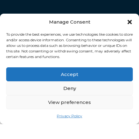
Manage Consent
L’équipement de Rexfab pour la
To provide the best experiences, we use technologies like cookies to store
manutention des paniers et des
and/or access device information. Consenting to these technologies will
chariots automatise les dernières
allow us to process data such as browsing behavior or unique IDs on
this site. Not consenting or withdrawing consent, may adversely affect
étapes de votre procédé, r
éduisant
certain features and functions.
les coûts et améliorant le
rendement.
Accept
Deny
View preferences
Privacy Policy
EXEMPLES
D’ÉQUIPEMENTS
RECOMMANDÉS