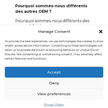
Pourquoi sommes-nous différents
des autres OEM ?
Pourquoi sommes-nous différents des
autres OEM ?
Manage Consent
C’est notre expertise. Notre expert nous
explique comment il fait ce qu’il fait.
To provide the best experiences, we use technologies like cookies to store
and/or access device information. Consenting to these technologies will
Qu’est-ce qui rend le processus
allow us to process data such as browsing behavior or unique IDs on
d’ingénierie chez Rexfab unique et
this site. Not consenting or withdrawing consent, may adversely affect
précieux pour nos clients ?
certain features and functions.
« Ce qui nous distingue, c’est qu’on ne
Accept
part jamais d’une feuille blanche
théorique. Nos ingénieurs ont vécu les
Deny
lignes de production de l’intérieur — les
contraintes de plancher, les arrêts en
View preferences
pleine nuit, la pression d’un
redémarrage à 3h du matin. Cette
Privacy Policy
réalité-là, elle est intégrée dans chaque